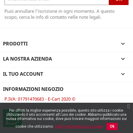
Puoi annullare l'iscrizione in ogni momento. A questo
scopo, cerca le info di contatto nelle note legali.
PRODOTTI

LA NOSTRA AZIENDA

IL TUO ACCOUNT

INFORMAZIONI NEGOZIO
P.IVA: 01791470683 - E-Cart 2020 ©
Per offrirti la miglior esperienza possibile, questo sito utilizza i cookie.
Utilizzando il sito acconsenti all\'uso dei cookie. Abbiamo pubblicato una
nuova informativa sui cookie, dove puoi trovare maggiori informazioni sui
cookie che utilizziamo.
Vedi l\'informativa sui cookie.
Ok