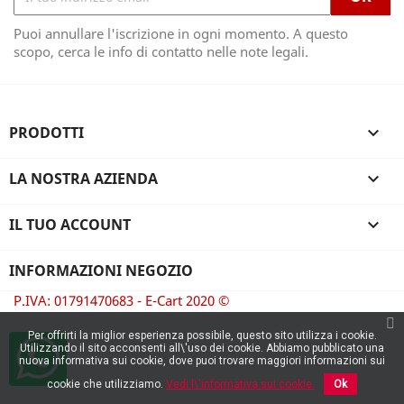
Puoi annullare l'iscrizione in ogni momento. A questo
scopo, cerca le info di contatto nelle note legali.
PRODOTTI

LA NOSTRA AZIENDA

IL TUO ACCOUNT

INFORMAZIONI NEGOZIO
P.IVA: 01791470683 - E-Cart 2020 ©
Per offrirti la miglior esperienza possibile, questo sito utilizza i cookie.
Utilizzando il sito acconsenti all\'uso dei cookie. Abbiamo pubblicato una
nuova informativa sui cookie, dove puoi trovare maggiori informazioni sui
cookie che utilizziamo.
Vedi l\'informativa sui cookie.
Ok