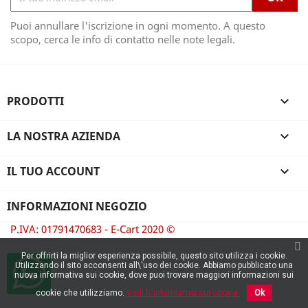
Puoi annullare l'iscrizione in ogni momento. A questo
scopo, cerca le info di contatto nelle note legali.
PRODOTTI

LA NOSTRA AZIENDA

IL TUO ACCOUNT

INFORMAZIONI NEGOZIO
P.IVA: 01791470683 - E-Cart 2020 ©
Per offrirti la miglior esperienza possibile, questo sito utilizza i cookie.
Utilizzando il sito acconsenti all\'uso dei cookie. Abbiamo pubblicato una
nuova informativa sui cookie, dove puoi trovare maggiori informazioni sui
cookie che utilizziamo.
Vedi l\'informativa sui cookie.
Ok