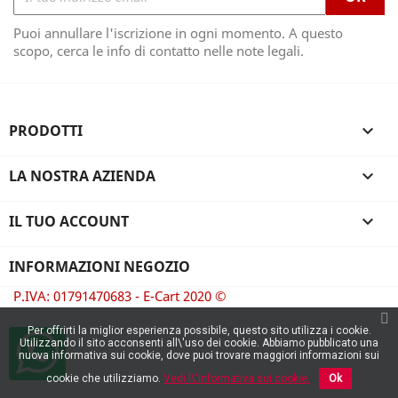
Puoi annullare l'iscrizione in ogni momento. A questo
scopo, cerca le info di contatto nelle note legali.
PRODOTTI

LA NOSTRA AZIENDA

IL TUO ACCOUNT

INFORMAZIONI NEGOZIO
P.IVA: 01791470683 - E-Cart 2020 ©
Per offrirti la miglior esperienza possibile, questo sito utilizza i cookie.
Utilizzando il sito acconsenti all\'uso dei cookie. Abbiamo pubblicato una
nuova informativa sui cookie, dove puoi trovare maggiori informazioni sui
cookie che utilizziamo.
Vedi l\'informativa sui cookie.
Ok